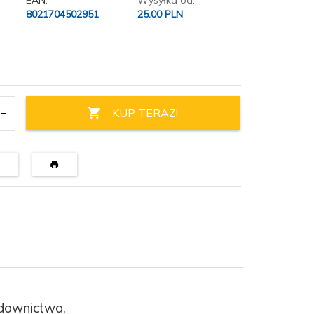
EAN:
Wysyłka od:
8021704502951
25.00 PLN
KUP TERAZ!
udownictwa.