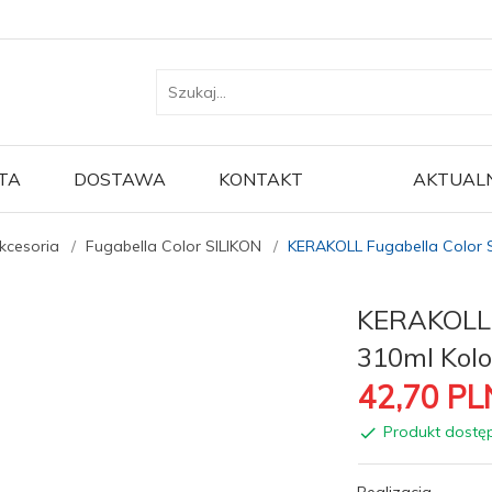
TA
DOSTAWA
KONTAKT
AKTUAL
kcesoria
Fugabella Color SILIKON
KERAKOLL Fugabella Color S
KERAKOLL F
310ml Kolo
42,
70
PL
Produkt dostę