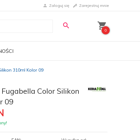
Zaloguj się
Zarejestruj mnie
0
NOŚCI
ilikon 310ml Kolor 09
ugabella Color Silikon
r 09
N
pny!