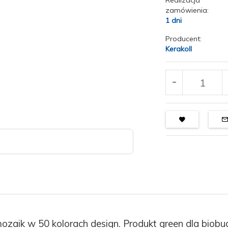
Realizacja
zamówienia:
1 dni
Producent:
Kerakoll
mozaik w 50 kolorach design. Produkt green dla biob