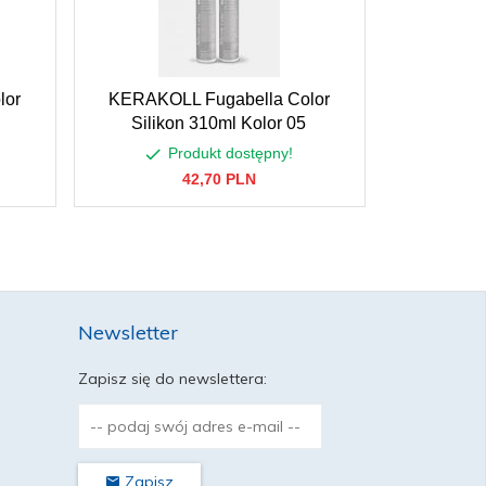
lor
KERAKOLL Fugabella Color
KERAKOL
Silikon 310ml Kolor 05
Silik
Produkt dostępny!
P
42,
70
PLN
Newsletter
Zapisz się do newslettera:
Zapisz