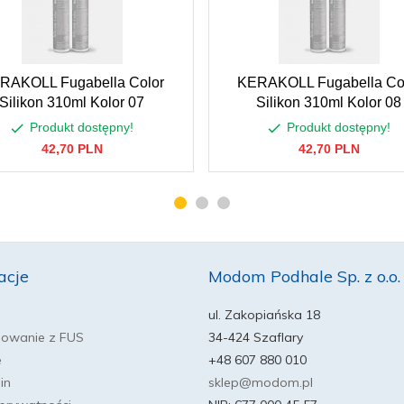
RAKOLL Fugabella Color
KERAKOLL Fugabella Co
Silikon 310ml Kolor 07
Silikon 310ml Kolor 08
Produkt dostępny!
Produkt dostępny!
42,
70
PLN
42,
70
PLN
acje
Modom Podhale Sp. z o.o.
ul. Zakopiańska 18
sowanie z FUS
34-424 Szaflary
e
+48 607 880 010
in
sklep@modom.pl