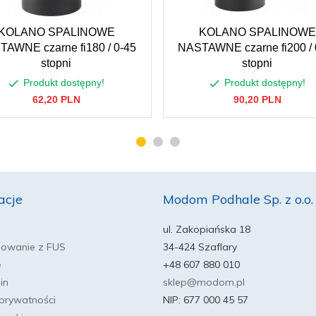
KOLANO SPALINOWE
KOLANO SPALINOWE
AWNE czarne fi180 / 0-45
NASTAWNE czarne fi200 / 
stopni
stopni
Produkt dostępny!
Produkt dostępny!
62,
20
PLN
90,
20
PLN
acje
Modom Podhale Sp. z o.o.
ul. Zakopiańska 18
sowanie z FUS
34-424 Szaflary
e
+48 607 880 010
in
sklep@modom.pl
 prywatności
NIP: 677 000 45 57