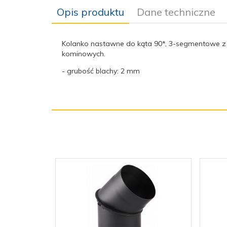
Opis produktu
Dane techniczne
Kolanko nastawne do kąta 90*, 3-segmentowe
kominowych.
- grubość blachy: 2 mm
Typ:
Kolano 90*
Średnica
160
(mm):
Grubość
2 mm
blachy:
Odporność
1000
termiczna:
Materiał:
stal