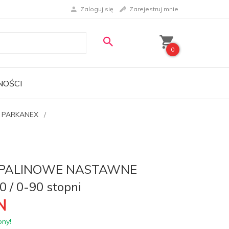
Zaloguj się
Zarejestruj mnie
0
NOŚCI
e PARKANEX
SPALINOWE NASTAWNE
0 / 0-90 stopni
N
pny!