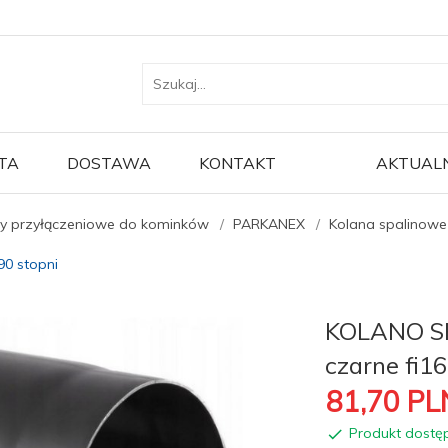
TA
DOSTAWA
KONTAKT
AKTUAL
y przyłączeniowe do kominków
PARKANEX
Kolana spalinow
0 stopni
KOLANO 
czarne fi16
81,
70
PL
Produkt dostę