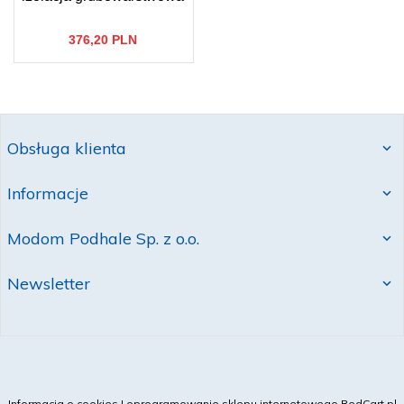
376,
20
PLN
Obsługa klienta
Informacje
Modom Podhale Sp. z o.o.
Newsletter
Informacja o cookies
|
oprogramowanie sklepu internetowego
RedCart.pl