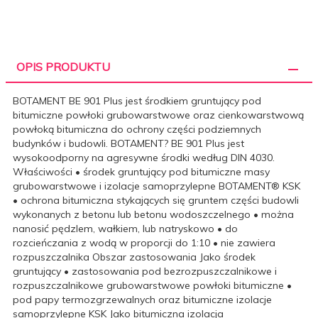
OPIS PRODUKTU
BOTAMENT BE 901 Plus jest środkiem gruntujący pod
bitumiczne powłoki grubowarstwowe oraz cienkowarstwową
powłoką bitumiczna do ochrony części podziemnych
budynków i budowli. BOTAMENT? BE 901 Plus jest
wysokoodporny na agresywne środki według DIN 4030.
Właściwości • środek gruntujący pod bitumiczne masy
grubowarstwowe i izolacje samoprzylepne BOTAMENT® KSK
• ochrona bitumiczna stykających się gruntem części budowli
wykonanych z betonu lub betonu wodoszczelnego • można
nanosić pędzlem, wałkiem, lub natryskowo • do
rozcieńczania z wodą w proporcji do 1:10 • nie zawiera
rozpuszczalnika Obszar zastosowania Jako środek
gruntujący • zastosowania pod bezrozpuszczalnikowe i
rozpuszczalnikowe grubowarstwowe powłoki bitumiczne •
pod papy termozgrzewalnych oraz bitumiczne izolacje
samoprzylepne KSK Jako bitumiczna izolacja