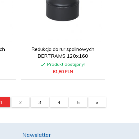
ych
Redukcja do rur spalinowych
BERTRAMS 120x160
Produkt dostępny!
61,
80
PLN
1
2
3
4
5
»
Newsletter