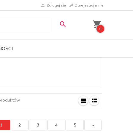
Zaloguj się
Zarejestruj mnie
0
NOŚCI
roduktów
1
2
3
4
5
»