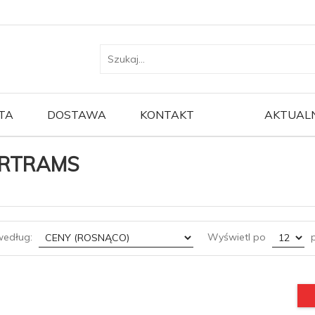
TA
DOSTAWA
KONTAKT
AKTUAL
RTRAMS
sort
pop
według:
Wyświetl po
p